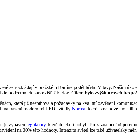
které se rozkládají v pražském Karlíně podél břehu Vltavy. Naším úkol
el do podzemních parkovišť 7 budov.
Cílem bylo zvýšit úroveň bezpeč
ěnách, která již nesplňovala požadavky na kvalitní osvětlení komunikací
ich nahrazení moderními LED svítidly
Norma
, které jsme nově umístili 
tor je vybaven
regulátory
, které detekují pohyb. Po zaznamenání pohybu s
větlení na 30% této hodnoty. Intenzitu světel lze také uživatelsky měn