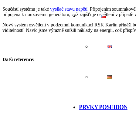
Součástí systému je také
vysílač stavu napětí
. Připojením soumrakového
připojena k nouzovému generátoru, což zajišťuje osvětlení v případě 
Nový systém osvětlení v podzemní komunikaci RSK Karlín přináší bez
viditelností. Navíc jsme výrazně snížili náklady na energii, což přispív
Další reference:
PRVKY POSEIDON