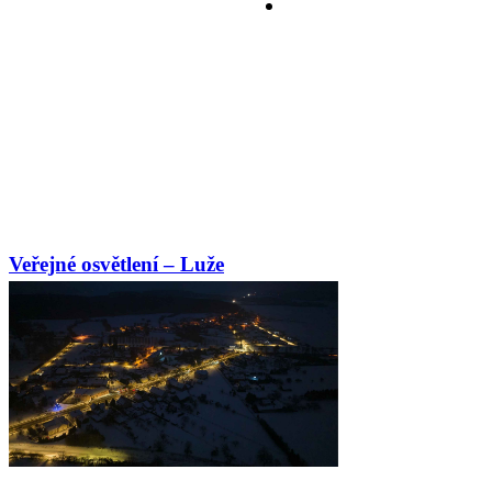
Veřejné osvětlení – Luže