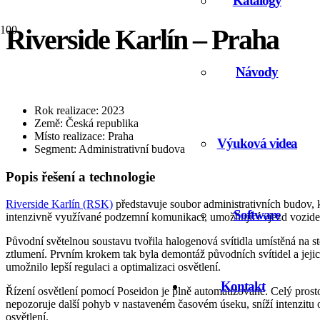
Katalogy
Riverside Karlín – Praha
Návody
Rok realizace: 2023
Země: Česká republika
Místo realizace: Praha
Výuková videa
Segment: Administrativní budova
Popis řešení a technologie
Riverside Karlín (RSK)
představuje soubor administrativních budov, 
Software
intenzivně využívané podzemní komunikaci, umožňující vjezd vozid
Původní světelnou soustavu tvořila halogenová svítidla umístěná na st
ztlumení. Prvním krokem tak byla demontáž původních svítidel a jej
umožnilo lepší regulaci a optimalizaci osvětlení.
Kontakt
Řízení osvětlení pomocí Poseidon je plně automatizované. Celý pros
nepozoruje další pohyb v nastaveném časovém úseku, sníží intenzitu os
osvětlení.