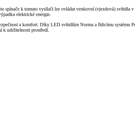
 spínače k tomuto vysílači lze ovládat venkovní (vjezdová) svítidla v zá
výpadku elektrické energie.
pečnost a komfort. Díky LED svítidlům Norma a řídicímu systému Pose
á k udržitelnosti prostředí.