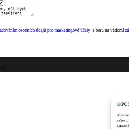
acováním osobních údajů pro marketingové účely
a beru na vědomí
zá
a.cz
Abychom 
zařízení
zpracová