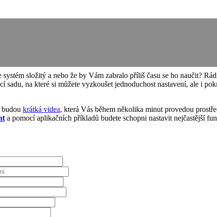
e systém složitý a nebo že by Vám zabralo příliš času se ho naučit? R
cí sadu, na které si můžete vyzkoušet jednoduchost nastavení, ale i pok
m budou
krátká videa
, která Vás během několika minut provedou prost
nt
a pomocí aplikačních příkladů budete schopni nastavit nejčastější fu