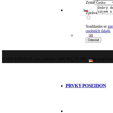
Země
Zpráva
Souhlasím se
zpr
osobních údajů
.
Odeslat
© 2025 ENIKA.CZ s.r.o. | telefon: +420 493 773 300 | systemy@enik
PRVKY POSEIDON