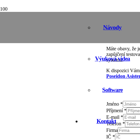
Testovací sada k vyzkoušení
Návody
Máte obavy, že j
zapůjčení testova
Výuková videa
systému.
K dispozici Vá
Poseidon Asiste
Software
Jméno
*
Příjmení
*
E-mail
*
Kontakt
Telefon
*
Firma
IČ
*