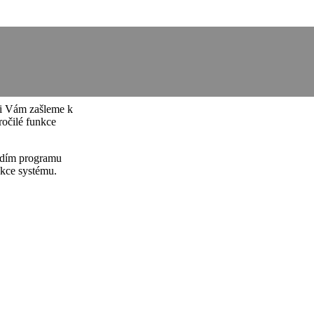
ádi Vám zašleme k
ročilé funkce
ředím programu
nkce systému.