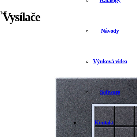
Katalogy
Vysílače
Návody
Výuková videa
Software
Kontakt