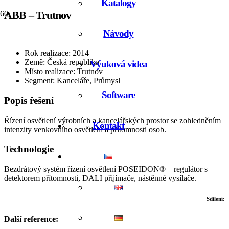
Katalogy
ABB – Trutnov
Návody
Rok realizace: 2014
Země: Česká republika
Výuková videa
Místo realizace: Trutnov
Segment: Kanceláře, Průmysl
Software
Popis řešení
Řízení osvětlení výrobních a kancelářských prostor se zohledněním
Kontakt
intenzity venkovního osvětlení a přítomnosti osob.
Technologie
Bezdrátový systém řízení osvětlení POSEIDON® – regulátor s
detektorem přítomnosti, DALI přijímače, nástěnné vysílače.
Sdílení:
Další reference: